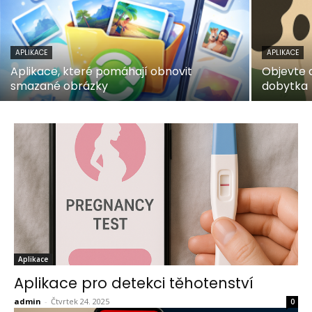
APLIKACE
APLIKACE
Aplikace, které pomáhají obnovit
Objevte 
smazané obrázky
dobytka
Aplikace
Aplikace pro detekci těhotenství
admin
-
Čtvrtek 24. 2025
0