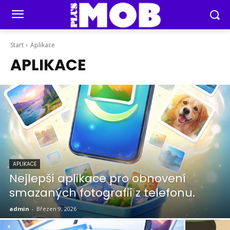
Start
Aplikace
APLIKACE
APLIKACE
Nejlepší aplikace pro obnovení
smazaných fotografií z telefonu.
admin
-
Březen 9, 2026