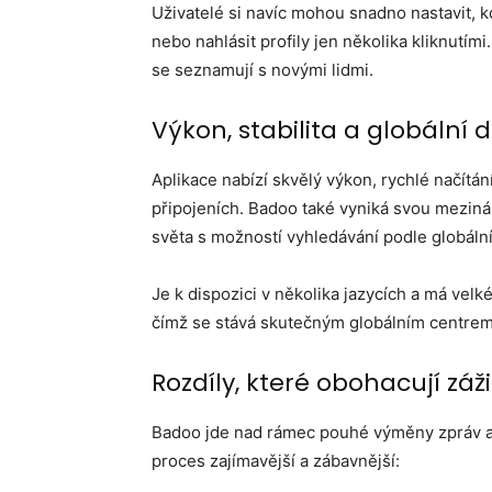
Uživatelé si navíc mohou snadno nastavit, kd
nebo nahlásit profily jen několika kliknutími
se seznamují s novými lidmi.
Výkon, stabilita a globální 
Aplikace nabízí skvělý výkon, rychlé načítán
připojeních. Badoo také vyniká svou meziná
světa s možností vyhledávání podle globáln
Je k dispozici v několika jazycích a má velk
čímž se stává skutečným globálním centre
Rozdíly, které obohacují záž
Badoo jde nad rámec pouhé výměny zpráv a n
proces zajímavější a zábavnější: