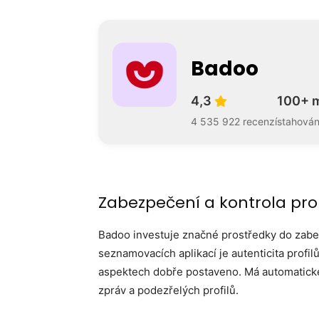
Badoo
4,3
100+ m
4 535 922 recenzí
stahován
Zabezpečení a kontrola pro
Badoo investuje značné prostředky do zabe
seznamovacích aplikací je autenticita profil
aspektech dobře postaveno. Má automatické 
zpráv a podezřelých profilů.