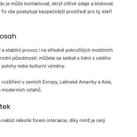
o je může kontaktovat, skrýt citlivé údaje a blokovat
. To vše poskytuje bezpečnější prostředí pro ty, kteří
dosah
í a stabilní provoz i na středně pokročilých mobilních
rodní působností: můžete se setkat s lidmi z celého
í polohy nebo kulturní výměny.
é rozšíření v zemích Evropy, Latinské Ameriky a Asie,
m moderních vztahů.
itek
abízí několik forem interakce, díky nimž je celý