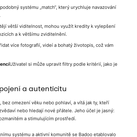
podobný systému „match“, který urychluje navazování
.
htějí větší viditelnost, mohou využít kredity k vylepšení
zicích a k většímu zviditelnění.
idat více fotografií, videí a bohatý životopis, což vám
rencí
Uživatel si může upravit filtry podle kritérií, jako je
 spojení a autenticitu
bez omezení věku nebo pohlaví, a vítá jak ty, kteří
n zvědaví nebo hledají nové přátele. Jeho účel je jasný:
zmanitém a stimulujícím prostředí.
tnímu systému a aktivní komunitě se Badoo etablovalo