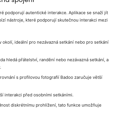
ré podporují autentické interakce. Aplikace se snaží jít
ízí nástroje, které podporují skutečnou interakci mezi
 v okolí, ideální pro nezávazná setkání nebo pro setkání
zda hledá přátelství, randění nebo nezávazná setkání, a
.
srovnání s profilovou fotografií Badoo zaručuje větší
ší interakci před osobními setkáními.
řednost diskrétnímu prohlížení, tato funkce umožňuje