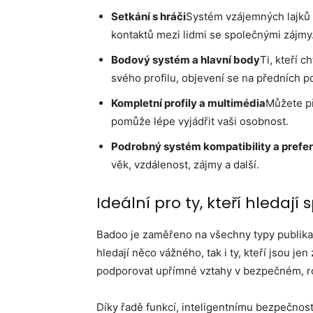
Setkání s hráči
Systém vzájemných lajků 
kontaktů mezi lidmi se společnými zájmy
Bodový systém a hlavní body
Ti, kteří c
svého profilu, objevení se na předních po
Kompletní profily a multimédia
Můžete př
pomůže lépe vyjádřit vaši osobnost.
Podrobný systém kompatibility a prefe
věk, vzdálenost, zájmy a další.
Ideální pro ty, kteří hledají
Badoo je zaměřeno na všechny typy publika, 
hledají něco vážného, tak i ty, kteří jsou je
podporovat upřímné vztahy v bezpečném, ro
Díky řadě funkcí, inteligentnímu bezpečnos