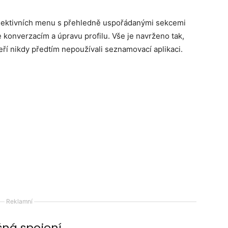
bjektivních menu s přehledně uspořádanými sekcemi
ke konverzacím a úpravu profilu. Vše je navrženo tak,
teří nikdy předtím nepoužívali seznamovací aplikaci.
Reklamní
čná spojení