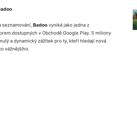
 Badoo
na seznamování,
Badoo
vyniká jako jedna z
tforem dostupných v Obchodě Google Play. S miliony
nulý a dynamický zážitek pro ty, kteří hledají nová
ěco vážnějšího.