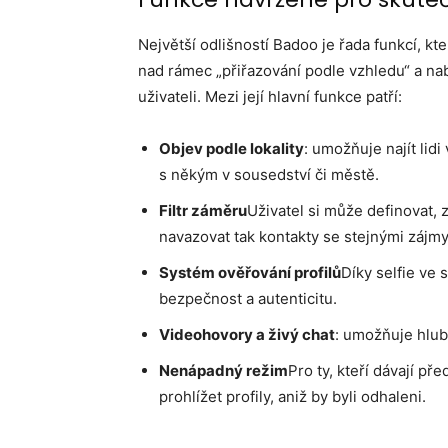
Největší odlišností Badoo je řada funkcí, kte
nad rámec „přiřazování podle vzhledu“ a nab
uživateli. Mezi její hlavní funkce patří:
Objev podle lokality
: umožňuje najít lidi
s někým v sousedství či městě.
Filtr záměru
Uživatel si může definovat, 
navazovat tak kontakty se stejnými zájmy
Systém ověřování profilů
Díky selfie ve 
bezpečnost a autenticitu.
Videohovory a živý chat
: umožňuje hlub
Nenápadný režim
Pro ty, kteří dávají p
prohlížet profily, aniž by byli odhaleni.