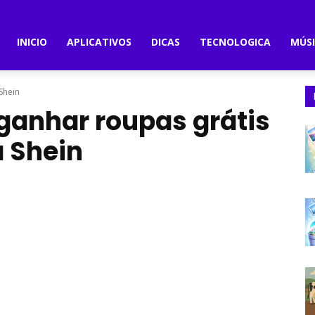
INICIO
APLICATIVOS
DICAS
TECNOLOGICA
MÚS
Shein
anhar roupas grátis
 Shein