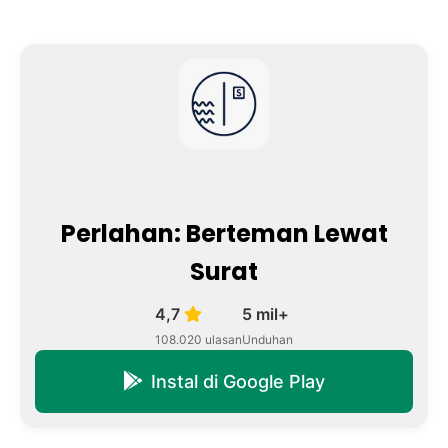
Perlahan: Berteman Lewat
Surat
4,7
5 mil+
108.020 ulasan
Unduhan
Instal di Google Play