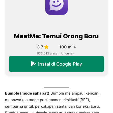
MeetMe: Temui Orang Baru
3,7
100 mil+
933.013 ulasan
Unduhan
Instal di Google Play
Bumble (mode sahabat)
Bumble melampaui kencan,
menawarkan mode pertemanan eksklusif (BFF),
sempurna untuk percakapan santai dan koneksi baru.
Bumble memiliki desain modern, dengan mekanisme