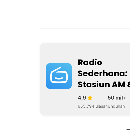
Radio
Sederhana:
Stasiun AM 
4,9
50 mil+
655.794 ulasan
Unduhan