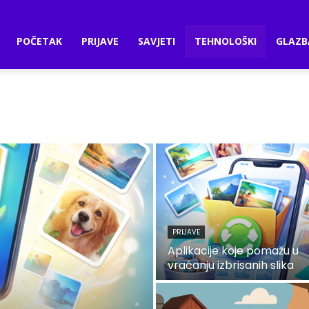
POČETAK
PRIJAVE
SAVJETI
TEHNOLOŠKI
GLAZB
PRIJAVE
Aplikacije koje pomažu u
vraćanju izbrisanih slika