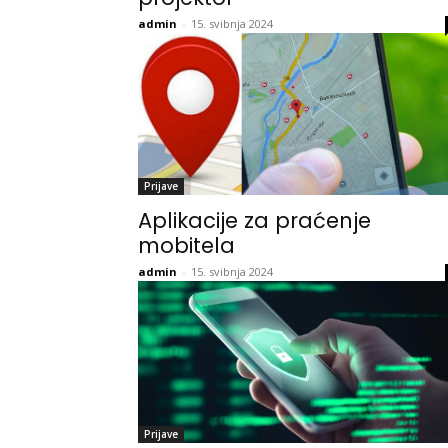
admin
-
15. svibnja 2024
Prijave
Aplikacije za praćenje
mobitela
admin
-
15. svibnja 2024
Prijave