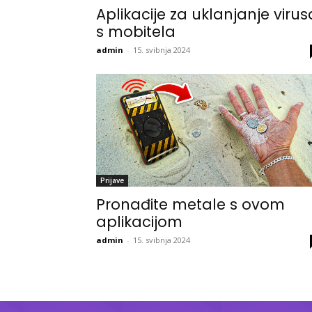
Aplikacije za uklanjanje virus
s mobitela
admin
-
15. svibnja 2024
Prijave
Pronađite metale s ovom
aplikacijom
admin
-
15. svibnja 2024