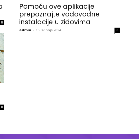
a
Pomoću ove aplikacije
prepoznajte vodovodne
instalacije u zidovima
0
admin
-
15. svibnja 2024
0
0