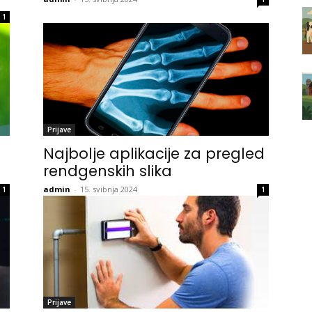
1
Prijave
Najbolje aplikacije za pregled
rendgenskih slika
admin
-
15. svibnja 2024
1
1
Prijave