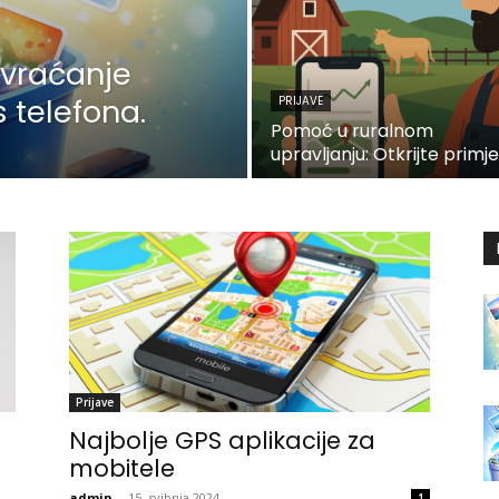
 vraćanje
s telefona.
PRIJAVE
Pomoć u ruralnom
upravljanju: Otkrijte primj
Prijave
Najbolje GPS aplikacije za
mobitele
admin
-
15. svibnja 2024
1