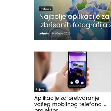
PRIJAVE
Najbolje aplikacije za
izbrisanih fotografija 
admin
-
9. ožujka 2026.
Prijave
Aplikacije za pretvaranje
vašeg mobilnog telefona u
projektor