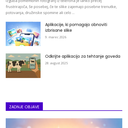
Izguba pomembnih fotografij iz telefona je lahko precej
frustrirajoča, še posebej, če te slike zajemajo posebne trenutke,
potovanja, družinske spomine ali celo ...
Aplikacije, ki pomagajo obnoviti
izbrisane slike
9. marec 2026
Odkrijte aplikacijo za tehtanje goveda
28. avgust 2025
ZADNJE OBJAVE