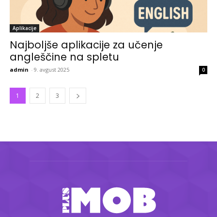
Aplikacije
Najboljše aplikacije za učenje
angleščine na spletu
admin
-
9. avgust 2025
0
1
2
3