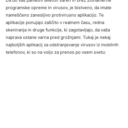
Da bo vaš pametni telefon varen in brez zlonamerne
programske opreme in virusov, je bistveno, da imate
nameščeno zanesljivo protivirusno aplikacijo. Te
aplikacije ponujajo zaščito v realnem času, redna
skeniranja in druge funkcije, ki zagotavljajo, da vaša
naprava ostane varna pred grožnjami. Tukaj je nekaj
najboljših aplikacij za odstranjevanje virusov iz mobilnih
telefonov, ki so na voljo za prenos po vsem svetu: