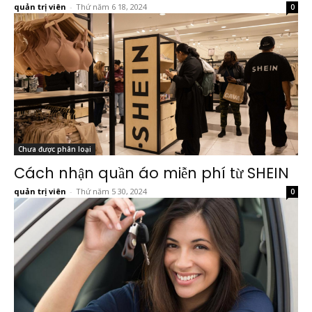
quản trị viên
-
Thứ năm 6 18, 2024
0
Chưa được phân loại
Cách nhận quần áo miễn phí từ SHEIN
quản trị viên
-
Thứ năm 5 30, 2024
0